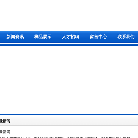
新闻资讯
样品展示
人才招聘
留言中心
联系我们
业新闻
业新闻