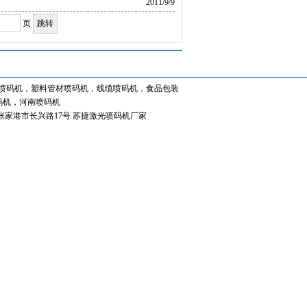
2011/9/9
页
家港喷码机，塑料管材喷码机，线缆喷码机，食品包装
码机，河南喷码机
址：江苏省苏州张家港市长兴路17号 苏捷激光喷码机厂家