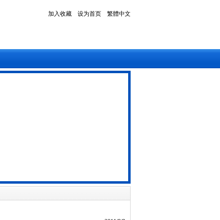
加入收藏
设为首页
繁體中文